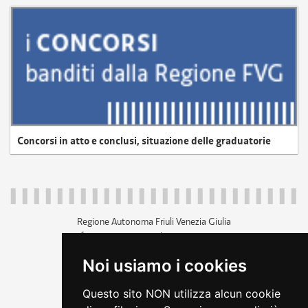
Concorsi in atto e conclusi, situazione delle graduatorie
Regione Autonoma Friuli Venezia Giulia
c.f. 80014930327; p.iva 00526040324
piazza Unità d'Italia 1 Trieste
Noi usiamo i cookies
+39 040 3771111
regione.friuliveneziagiulia@certregione.fvg.it
Questo sito NON utilizza alcun cookie
amministrazione trasparente