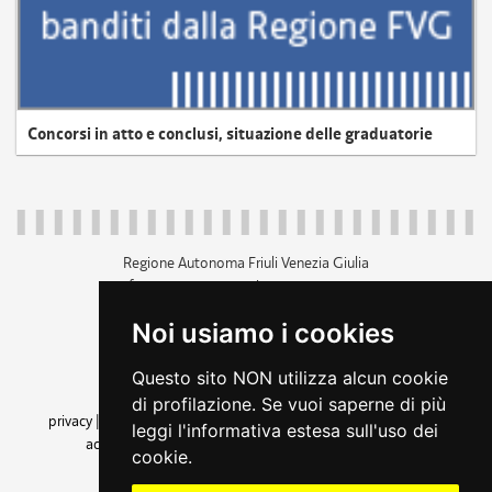
Concorsi in atto e conclusi, situazione delle graduatorie
Regione Autonoma Friuli Venezia Giulia
c.f. 80014930327; p.iva 00526040324
piazza Unità d'Italia 1 Trieste
Noi usiamo i cookies
+39 040 3771111
regione.friuliveneziagiulia@certregione.fvg.it
Questo sito NON utilizza alcun cookie
amministrazione trasparente
di profilazione. Se vuoi saperne di più
privacy
|
cookie
|
note legali
|
accessibilità
|
rss
|
dichiarazione di
leggi l'informativa estesa sull'uso dei
accessibilità
|
feedback
|
cambio preferenze cookie
cookie.
seguici su