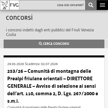
Togg
navi
Concorsi
i concorsi indetti dagli enti pubblici del Friuli Venezia
Giulia
CERCA CONCORSI
29.05.2026
Scadenza:
02.07.2026
253/26 – Comunità di montagna delle
Prealpi friulane orientali – DIRETTORE
GENERALE – Avviso di selezione ai sensi
dell’art. 110, comma 2, D. Lgs. 267/2000 e
s.m.i.
Comunità di montagna delle Prealpi friulane orientali