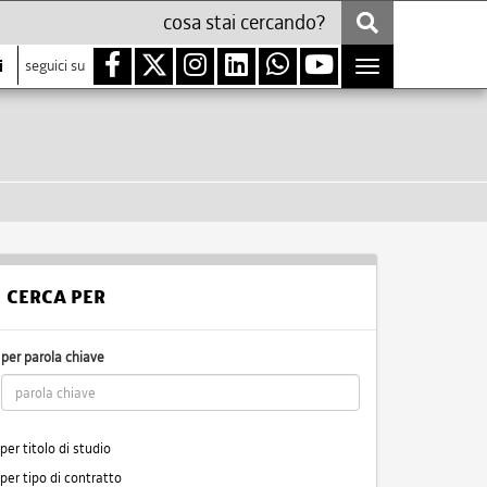
i
seguici su
Toggle
navigation
CERCA PER
per parola chiave
per titolo di studio
per tipo di contratto