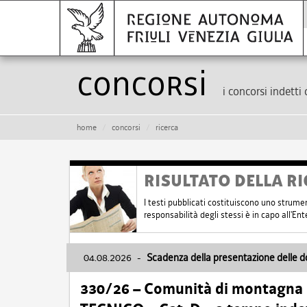
Concorsi
i concorsi indetti 
home
concorsi
ricerca
RISULTATO DELLA RI
I testi pubblicati costituiscono uno strume
responsabilità degli stessi è in capo all'E
04.08.2026
-
Scadenza della presentazione delle 
330/26 – Comunità di montagna