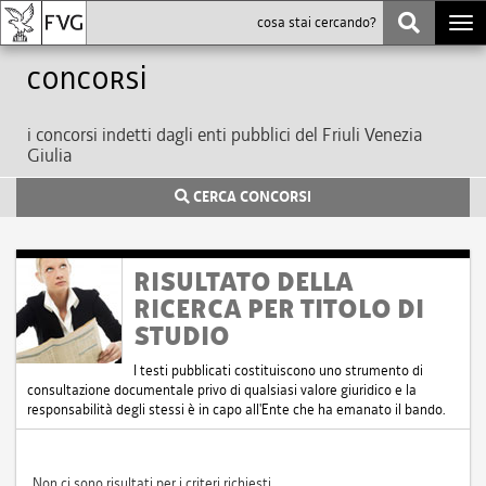
Togg
navi
Concorsi
i concorsi indetti dagli enti pubblici del Friuli Venezia
Giulia
CERCA CONCORSI
RISULTATO DELLA
RICERCA PER TITOLO DI
STUDIO
I testi pubblicati costituiscono uno strumento di
consultazione documentale privo di qualsiasi valore giuridico e la
responsabilità degli stessi è in capo all'Ente che ha emanato il bando.
Non ci sono risultati per i criteri richiesti.