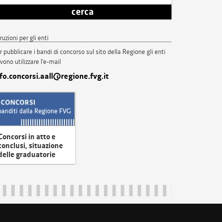
cerca
truzioni per gli enti
r pubblicare i bandi di concorso sul sito della Regione gli enti
vono utilizzare l'e-mail
nfo.concorsi.aall@regione.fvg.it
Concorsi in atto e
conclusi, situazione
delle graduatorie
uliveneziagiulia@certregione.fvg.it