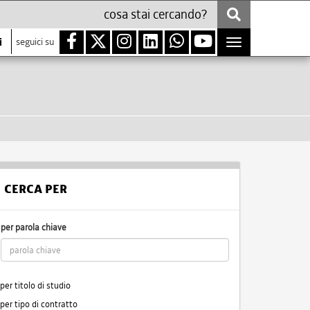
i
seguici su
Toggle
navigation
CERCA PER
per parola chiave
per titolo di studio
per tipo di contratto