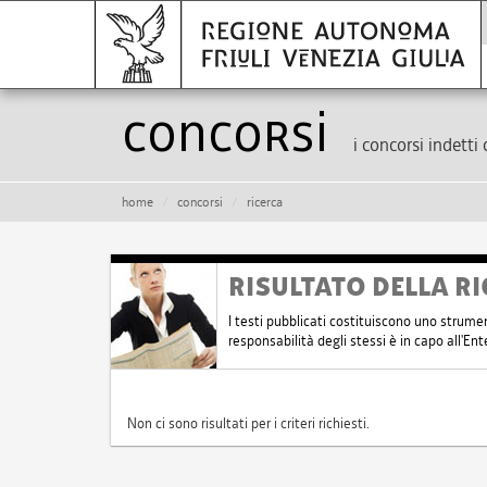
Concorsi
i concorsi indetti 
home
concorsi
ricerca
RISULTATO DELLA RI
I testi pubblicati costituiscono uno strume
responsabilità degli stessi è in capo all'E
Non ci sono risultati per i criteri richiesti.