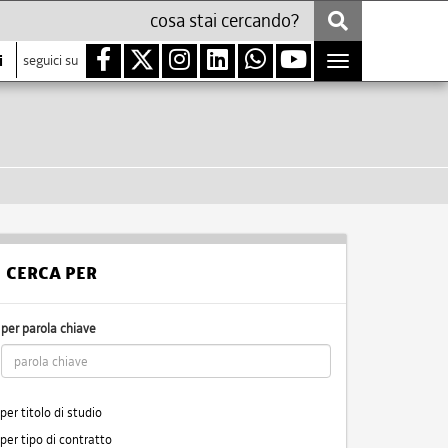
i
seguici su
Toggle
navigation
CERCA PER
per parola chiave
per titolo di studio
per tipo di contratto