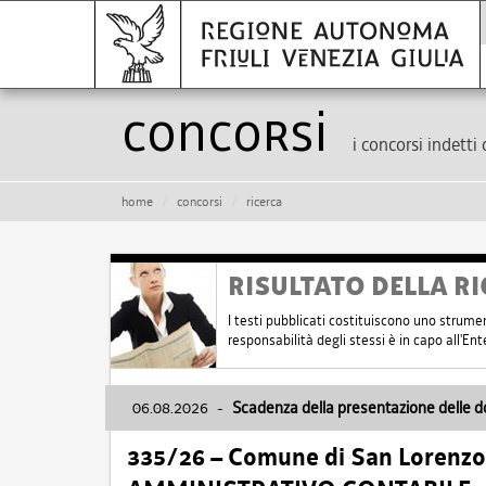
Concorsi
i concorsi indetti 
home
concorsi
ricerca
RISULTATO DELLA RI
I testi pubblicati costituiscono uno strume
responsabilità degli stessi è in capo all'E
06.08.2026
-
Scadenza della presentazione delle 
335/26 – Comune di San Lorenzo 