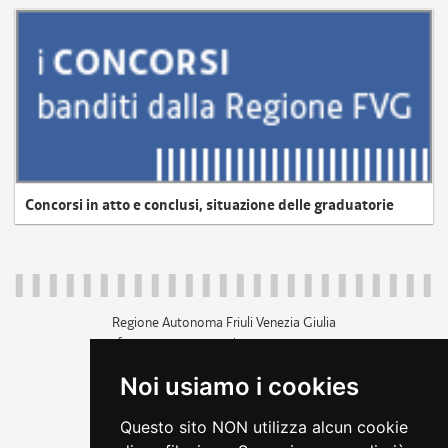
Concorsi in atto e conclusi, situazione delle graduatorie
Regione Autonoma Friuli Venezia Giulia
c.f. 80014930327; p.iva 00526040324
piazza Unità d'Italia 1 Trieste
Noi usiamo i cookies
+39 040 3771111
regione.friuliveneziagiulia@certregione.fvg.it
Questo sito NON utilizza alcun cookie
amministrazione trasparente