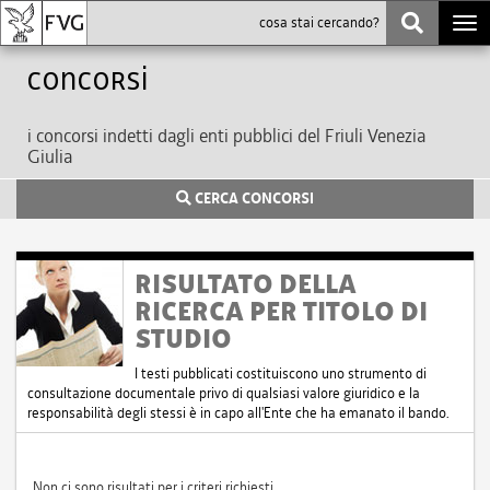
Togg
navi
Concorsi
i concorsi indetti dagli enti pubblici del Friuli Venezia
Giulia
CERCA CONCORSI
RISULTATO DELLA
RICERCA PER TITOLO DI
STUDIO
I testi pubblicati costituiscono uno strumento di
consultazione documentale privo di qualsiasi valore giuridico e la
responsabilità degli stessi è in capo all'Ente che ha emanato il bando.
Non ci sono risultati per i criteri richiesti.