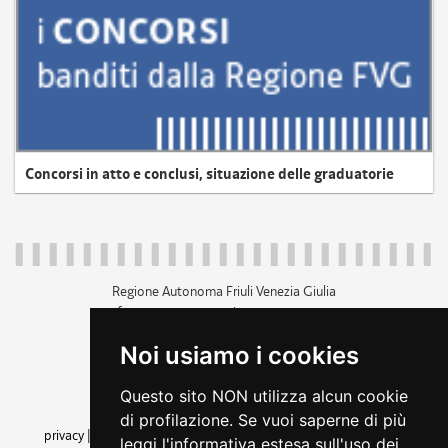
Concorsi in atto e conclusi, situazione delle graduatorie
Regione Autonoma Friuli Venezia Giulia
c.f. 80014930327; p.iva 00526040324
piazza Unità d'Italia 1 Trieste
Noi usiamo i cookies
+39 040 3771111
regione.friuliveneziagiulia@certregione.fvg.it
Questo sito NON utilizza alcun cookie
amministrazione trasparente
di profilazione. Se vuoi saperne di più
privacy
|
cookie
|
note legali
|
accessibilità
|
rss
|
dichiarazione di
leggi l'informativa estesa sull'uso dei