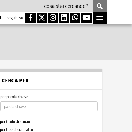
i
seguici su
Toggle
navigation
CERCA PER
per parola chiave
per titolo di studio
per tipo di contratto