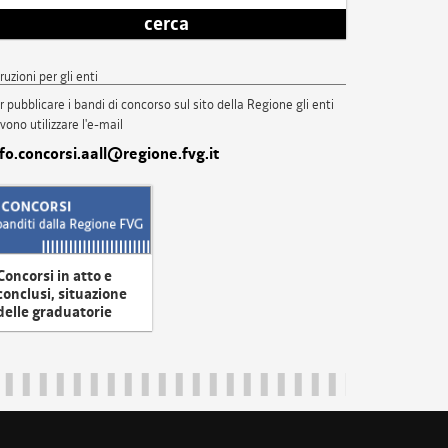
cerca
truzioni per gli enti
r pubblicare i bandi di concorso sul sito della Regione gli enti
vono utilizzare l'e-mail
nfo.concorsi.aall@regione.fvg.it
Concorsi in atto e
conclusi, situazione
delle graduatorie
uliveneziagiulia@certregione.fvg.it