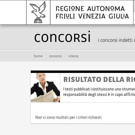
Concorsi
i concorsi indetti 
home
concorsi
ricerca
RISULTATO DELLA RI
I testi pubblicati costituiscono uno strume
responsabilità degli stessi è in capo all'E
Non ci sono risultati per i criteri richiesti.