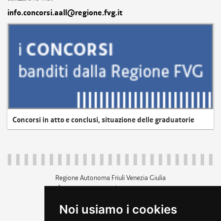
info.concorsi.aall@regione.fvg.it
Concorsi in atto e conclusi, situazione delle graduatorie
Regione Autonoma Friuli Venezia Giulia
c.f. 80014930327; p.iva 00526040324
piazza Unità d'Italia 1 Trieste
Noi usiamo i cookies
+39 040 3771111
regione.friuliveneziagiulia@certregione.fvg.it