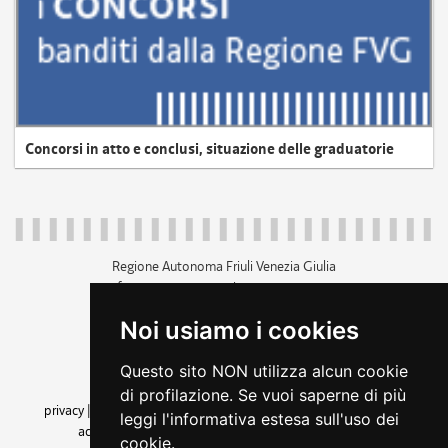
Concorsi in atto e conclusi, situazione delle graduatorie
Regione Autonoma Friuli Venezia Giulia
c.f. 80014930327; p.iva 00526040324
piazza Unità d'Italia 1 Trieste
Noi usiamo i cookies
+39 040 3771111
regione.friuliveneziagiulia@certregione.fvg.it
Questo sito NON utilizza alcun cookie
amministrazione trasparente
di profilazione. Se vuoi saperne di più
privacy
|
cookie
|
note legali
|
accessibilità
|
rss
|
dichiarazione di
leggi l'informativa estesa sull'uso dei
accessibilità
|
feedback
|
cambio preferenze cookie
cookie.