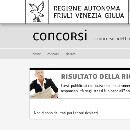
Concorsi
i concorsi indetti 
home
concorsi
ricerca
RISULTATO DELLA RI
I testi pubblicati costituiscono uno strume
responsabilità degli stessi è in capo all'E
Non ci sono risultati per i criteri richiesti.