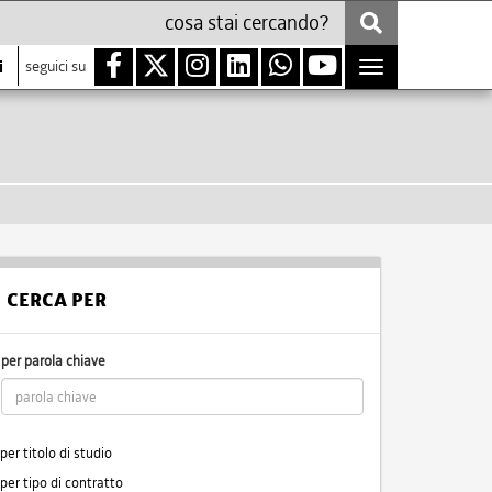
i
seguici su
Toggle
navigation
CERCA PER
per parola chiave
per titolo di studio
per tipo di contratto