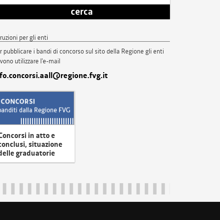
cerca
truzioni per gli enti
r pubblicare i bandi di concorso sul sito della Regione gli enti
vono utilizzare l'e-mail
nfo.concorsi.aall@regione.fvg.it
Concorsi in atto e
conclusi, situazione
delle graduatorie
uliveneziagiulia@certregione.fvg.it