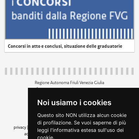
Concorsi in atto e conclusi, situazione delle graduatorie
Regione Autonoma Friuli Venezia Giulia
c.f. 80014930327; p.iva 00526040324
piazza Unità d'Italia 1 Trieste
Noi usiamo i cookies
+39 040 3771111
regione.friuliveneziagiulia@certregione.fvg.it
Questo sito NON utilizza alcun cookie
amministrazione trasparente
di profilazione. Se vuoi saperne di più
privacy
|
cookie
|
note legali
|
accessibilità
|
rss
|
dichiarazione di
leggi l'informativa estesa sull'uso dei
accessibilità
|
feedback
|
cambio preferenze cookie
cookie.