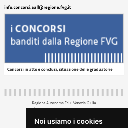
info.concorsi.aall@regione.fvg.it
Concorsi in atto e conclusi, situazione delle graduatorie
Regione Autonoma Friuli Venezia Giulia
c.f. 80014930327; p.iva 00526040324
piazza Unità d'Italia 1 Trieste
Noi usiamo i cookies
+39 040 3771111
regione.friuliveneziagiulia@certregione.fvg.it