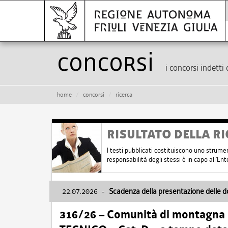
Concorsi
i concorsi indetti 
home
concorsi
ricerca
RISULTATO DELLA RI
I testi pubblicati costituiscono uno strume
responsabilità degli stessi è in capo all'E
22.07.2026
-
Scadenza della presentazione delle 
316/26 – Comunità di montagna