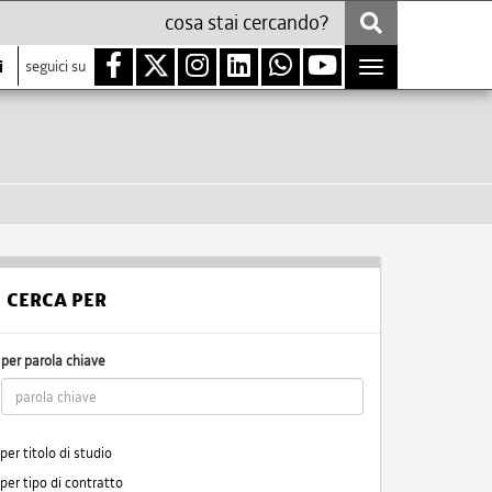
i
seguici su
Toggle
navigation
CERCA PER
per parola chiave
per titolo di studio
per tipo di contratto