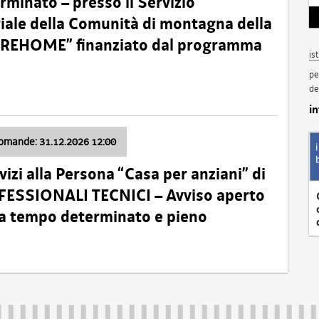
minato – presso il Servizio
oriale della Comunità di montagna della
o “REHOME” finanziato dal programma
is
pe
de
i
domande: 31.12.2026 12:00
izi alla Persona “Casa per anziani” di
ROFESSIONALI TECNICI – Avviso aperto
 a tempo determinato e pieno