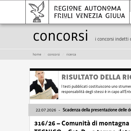
Concorsi
i concorsi indetti 
home
concorsi
ricerca
RISULTATO DELLA RI
I testi pubblicati costituiscono uno strume
responsabilità degli stessi è in capo all'E
22.07.2026
-
Scadenza della presentazione delle 
316/26 – Comunità di montagna