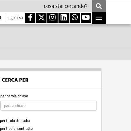
i
seguici su
Toggle
navigation
CERCA PER
per parola chiave
per titolo di studio
per tipo di contratto