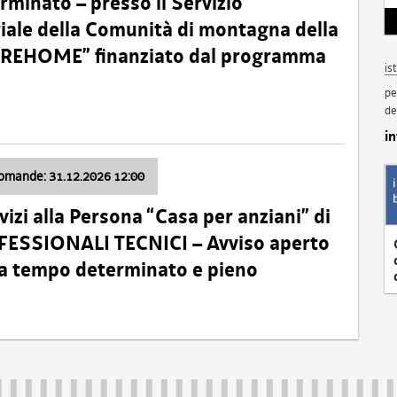
minato – presso il Servizio
oriale della Comunità di montagna della
o “REHOME” finanziato dal programma
is
pe
de
i
domande: 31.12.2026 12:00
izi alla Persona “Casa per anziani” di
ROFESSIONALI TECNICI – Avviso aperto
 a tempo determinato e pieno