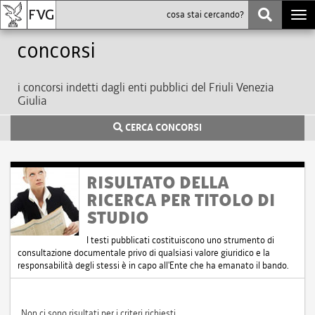
Togg
navi
Concorsi
i concorsi indetti dagli enti pubblici del Friuli Venezia
Giulia
CERCA CONCORSI
RISULTATO DELLA
RICERCA PER TITOLO DI
STUDIO
I testi pubblicati costituiscono uno strumento di
consultazione documentale privo di qualsiasi valore giuridico e la
responsabilità degli stessi è in capo all'Ente che ha emanato il bando.
Non ci sono risultati per i criteri richiesti.