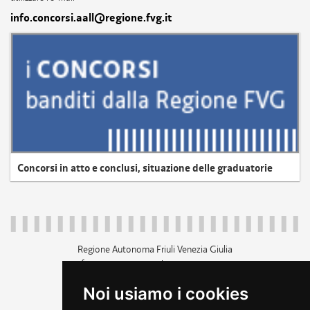
info.concorsi.aall@regione.fvg.it
Concorsi in atto e conclusi, situazione delle graduatorie
Regione Autonoma Friuli Venezia Giulia
c.f. 80014930327; p.iva 00526040324
piazza Unità d'Italia 1 Trieste
Noi usiamo i cookies
+39 040 3771111
regione.friuliveneziagiulia@certregione.fvg.it