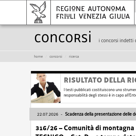
Concorsi
i concorsi indetti 
home
concorsi
ricerca
RISULTATO DELLA RI
I testi pubblicati costituiscono uno strume
responsabilità degli stessi è in capo all'E
22.07.2026
-
Scadenza della presentazione delle 
316/26 – Comunità di montagna