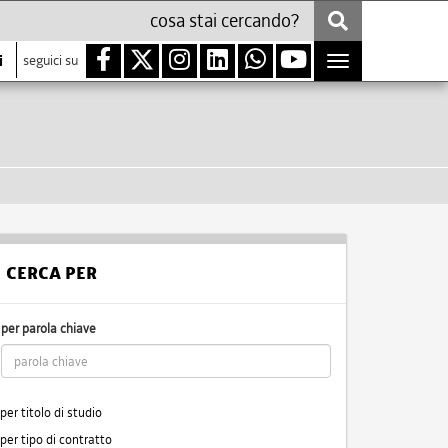
i
seguici su
Toggle
navigation
CERCA PER
per parola chiave
per titolo di studio
per tipo di contratto