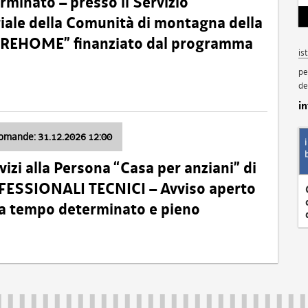
minato – presso il Servizio
oriale della Comunità di montagna della
o “REHOME” finanziato dal programma
is
pe
de
i
domande: 31.12.2026 12:00
izi alla Persona “Casa per anziani” di
ROFESSIONALI TECNICI – Avviso aperto
 a tempo determinato e pieno