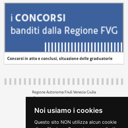
Concorsi in atto e conclusi, situazione delle graduatorie
Regione Autonoma Friuli Venezia Giulia
c.f. 80014930327; p.iva 00526040324
piazza Unità d'Italia 1 Trieste
Noi usiamo i cookies
+39 040 3771111
regione.friuliveneziagiulia@certregione.fvg.it
Questo sito NON utilizza alcun cookie
amministrazione trasparente