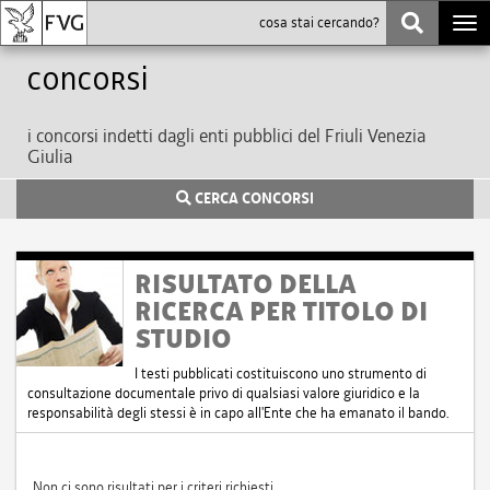
Togg
navi
Concorsi
i concorsi indetti dagli enti pubblici del Friuli Venezia
Giulia
CERCA CONCORSI
RISULTATO DELLA
RICERCA PER TITOLO DI
STUDIO
I testi pubblicati costituiscono uno strumento di
consultazione documentale privo di qualsiasi valore giuridico e la
responsabilità degli stessi è in capo all'Ente che ha emanato il bando.
Non ci sono risultati per i criteri richiesti.