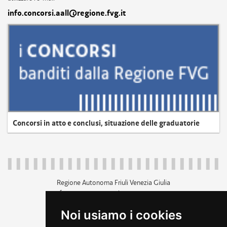
info.concorsi.aall@regione.fvg.it
Concorsi in atto e conclusi, situazione delle graduatorie
Regione Autonoma Friuli Venezia Giulia
c.f. 80014930327; p.iva 00526040324
piazza Unità d'Italia 1 Trieste
Noi usiamo i cookies
+39 040 3771111
regione.friuliveneziagiulia@certregione.fvg.it