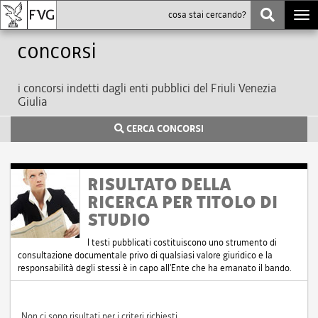
Togg
navi
Concorsi
i concorsi indetti dagli enti pubblici del Friuli Venezia
Giulia
CERCA CONCORSI
RISULTATO DELLA
RICERCA PER TITOLO DI
STUDIO
I testi pubblicati costituiscono uno strumento di
consultazione documentale privo di qualsiasi valore giuridico e la
responsabilità degli stessi è in capo all'Ente che ha emanato il bando.
Non ci sono risultati per i criteri richiesti.