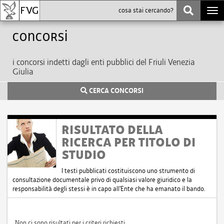
Togg
navi
Concorsi
i concorsi indetti dagli enti pubblici del Friuli Venezia
Giulia
CERCA CONCORSI
RISULTATO DELLA
RICERCA PER TITOLO DI
STUDIO
I testi pubblicati costituiscono uno strumento di
consultazione documentale privo di qualsiasi valore giuridico e la
responsabilità degli stessi è in capo all'Ente che ha emanato il bando.
Non ci sono risultati per i criteri richiesti.