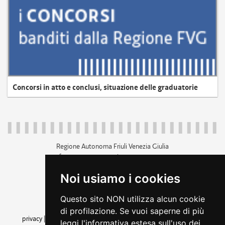
Concorsi in atto e conclusi, situazione delle graduatorie
Regione Autonoma Friuli Venezia Giulia
c.f. 80014930327; p.iva 00526040324
piazza Unità d'Italia 1 Trieste
Noi usiamo i cookies
+39 040 3771111
regione.friuliveneziagiulia@certregione.fvg.it
Questo sito NON utilizza alcun cookie
amministrazione trasparente
di profilazione. Se vuoi saperne di più
privacy
|
cookie
|
note legali
|
accessibilità
|
rss
|
dichiarazione di
leggi l'informativa estesa sull'uso dei