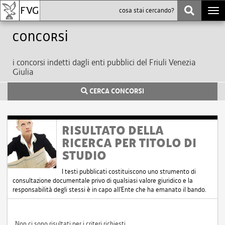
Togg
navi
Concorsi
i concorsi indetti dagli enti pubblici del Friuli Venezia
Giulia
CERCA CONCORSI
RISULTATO DELLA
RICERCA PER TITOLO DI
STUDIO
I testi pubblicati costituiscono uno strumento di
consultazione documentale privo di qualsiasi valore giuridico e la
responsabilità degli stessi è in capo all'Ente che ha emanato il bando.
Non ci sono risultati per i criteri richiesti.