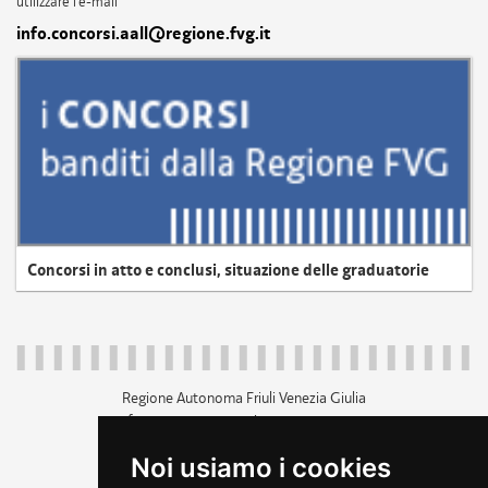
utilizzare l'e-mail
info.concorsi.aall@regione.fvg.it
Concorsi in atto e conclusi, situazione delle graduatorie
Regione Autonoma Friuli Venezia Giulia
c.f. 80014930327; p.iva 00526040324
piazza Unità d'Italia 1 Trieste
Noi usiamo i cookies
+39 040 3771111