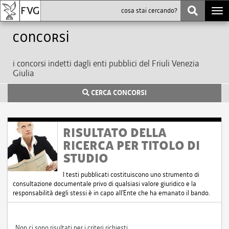
Togg
navi
Concorsi
i concorsi indetti dagli enti pubblici del Friuli Venezia
Giulia
CERCA CONCORSI
RISULTATO DELLA
RICERCA PER TITOLO DI
STUDIO
I testi pubblicati costituiscono uno strumento di
consultazione documentale privo di qualsiasi valore giuridico e la
responsabilità degli stessi è in capo all'Ente che ha emanato il bando.
Non ci sono risultati per i criteri richiesti.