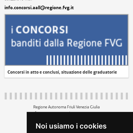
info.concorsi.aall@regione.fvg.it
Concorsi in atto e conclusi, situazione delle graduatorie
Regione Autonoma Friuli Venezia Giulia
c.f. 80014930327; p.iva 00526040324
piazza Unità d'Italia 1 Trieste
Noi usiamo i cookies
+39 040 3771111
regione.friuliveneziagiulia@certregione.fvg.it