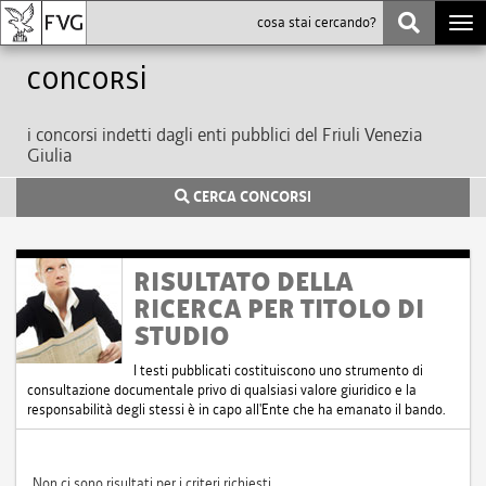
Togg
navi
Concorsi
i concorsi indetti dagli enti pubblici del Friuli Venezia
Giulia
CERCA CONCORSI
RISULTATO DELLA
RICERCA PER TITOLO DI
STUDIO
I testi pubblicati costituiscono uno strumento di
consultazione documentale privo di qualsiasi valore giuridico e la
responsabilità degli stessi è in capo all'Ente che ha emanato il bando.
Non ci sono risultati per i criteri richiesti.