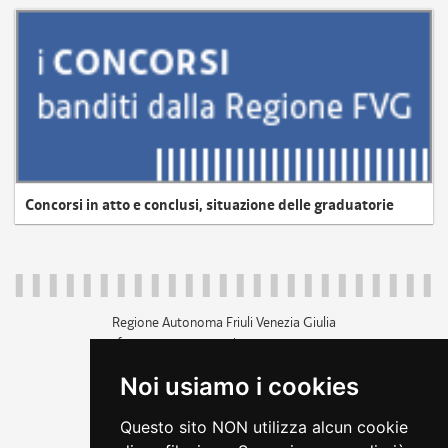
Concorsi in atto e conclusi, situazione delle graduatorie
Regione Autonoma Friuli Venezia Giulia
c.f. 80014930327; p.iva 00526040324
piazza Unità d'Italia 1 Trieste
Noi usiamo i cookies
+39 040 3771111
regione.friuliveneziagiulia@certregione.fvg.it
Questo sito NON utilizza alcun cookie
amministrazione trasparente