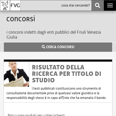
Togg
navi
Concorsi
i concorsi indetti dagli enti pubblici del Friuli Venezia
Giulia
CERCA CONCORSI
RISULTATO DELLA
RICERCA PER TITOLO DI
STUDIO
I testi pubblicati costituiscono uno strumento di
consultazione documentale privo di qualsiasi valore giuridico e la
responsabilità degli stessi è in capo all'Ente che ha emanato il bando.
Non ci sono risultati per i criteri richiesti.