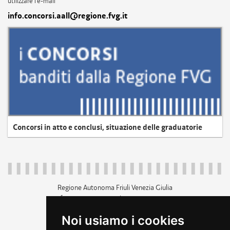
utilizzare l'e-mail
info.concorsi.aall@regione.fvg.it
Concorsi in atto e conclusi, situazione delle graduatorie
Regione Autonoma Friuli Venezia Giulia
c.f. 80014930327; p.iva 00526040324
piazza Unità d'Italia 1 Trieste
Noi usiamo i cookies
+39 040 3771111