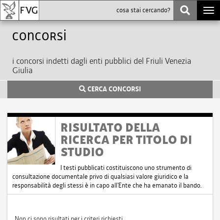
Togg
navi
Concorsi
i concorsi indetti dagli enti pubblici del Friuli Venezia
Giulia
CERCA CONCORSI
RISULTATO DELLA
RICERCA PER TITOLO DI
STUDIO
I testi pubblicati costituiscono uno strumento di
consultazione documentale privo di qualsiasi valore giuridico e la
responsabilità degli stessi è in capo all'Ente che ha emanato il bando.
Non ci sono risultati per i criteri richiesti.