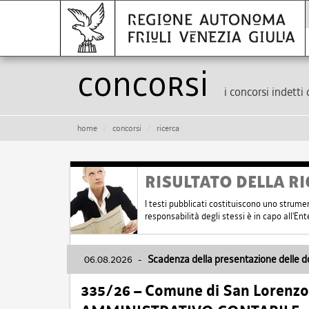
Concorsi
i concorsi indetti 
home
concorsi
ricerca
RISULTATO DELLA RI
I testi pubblicati costituiscono uno strume
responsabilità degli stessi è in capo all'E
06.08.2026
-
Scadenza della presentazione delle 
335/26 – Comune di San Lorenzo 