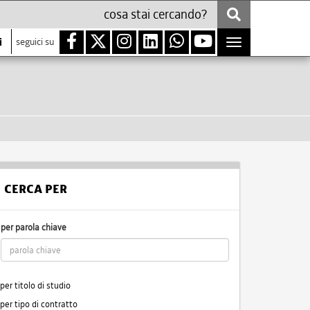
i
seguici su
Toggle
navigation
CERCA PER
per parola chiave
per titolo di studio
per tipo di contratto