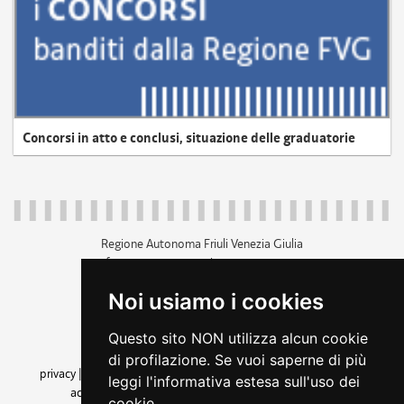
Concorsi in atto e conclusi, situazione delle graduatorie
Regione Autonoma Friuli Venezia Giulia
c.f. 80014930327; p.iva 00526040324
piazza Unità d'Italia 1 Trieste
Noi usiamo i cookies
+39 040 3771111
regione.friuliveneziagiulia@certregione.fvg.it
Questo sito NON utilizza alcun cookie
amministrazione trasparente
di profilazione. Se vuoi saperne di più
privacy
|
cookie
|
note legali
|
accessibilità
|
rss
|
dichiarazione di
leggi l'informativa estesa sull'uso dei
accessibilità
|
feedback
|
cambio preferenze cookie
cookie.