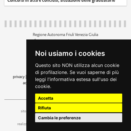
Concorsi in atto e conclusi, situazione delle graduatorie
Regione Autonoma Friuli Venezia Giulia
c.f. 80014930327; p.iva 00526040324
piazza Unità d'Italia 1 Trieste
Noi usiamo i cookies
+39 040 3771111
regione.friuliveneziagiulia@certregione.fvg.it
Questo sito NON utilizza alcun cookie
amministrazione trasparente
di profilazione. Se vuoi saperne di più
privacy
|
cookie
|
note legali
|
accessibilità
|
rss
|
dichiarazione di
leggi l'informativa estesa sull'uso dei
accessibilità
|
feedback
|
cambio preferenze cookie
cookie.
seguici su
Accetta
Rifiuta
ufficio stampa e comunicazione
sito a cura dell'
Cambia le preferenze
realizzazione
web design