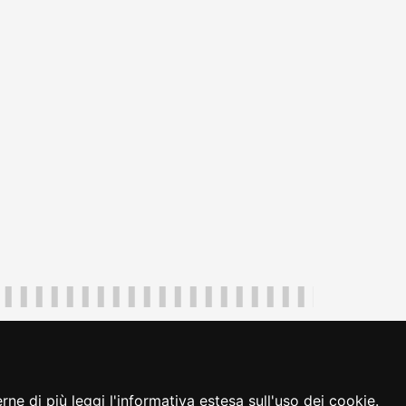
uliveneziagiulia@certregione.fvg.it
ambio preferenze cookie
|
loginFVG
ne di più leggi l'informativa estesa sull'uso dei cookie.