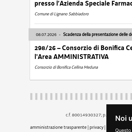
presso l’Azienda Speciale Farma
Comune di Lignano Sabbiadoro
08.07.2026
-
Scadenza della presentazione delle 
298/26 – Consorzio di Bonifica
l'Area AMMINISTRATIVA
Consorzio di Bonifica Cellina Meduna
c.f. 80014930327; p.iva 005260
Noi 
amministrazione trasparente
|
privacy
|
cookie
|
note 
Questo 