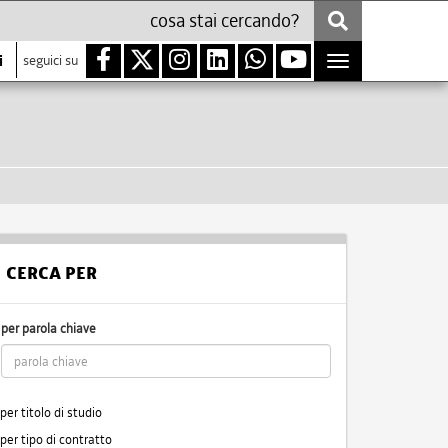
i
seguici su
Toggle
navigation
CERCA PER
per parola chiave
per titolo di studio
per tipo di contratto