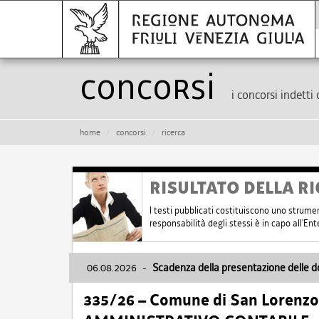
Concorsi
i concorsi indetti 
home
concorsi
ricerca
RISULTATO DELLA RI
I testi pubblicati costituiscono uno strume
responsabilità degli stessi è in capo all'E
06.08.2026
-
Scadenza della presentazione delle 
335/26 – Comune di San Lorenzo 