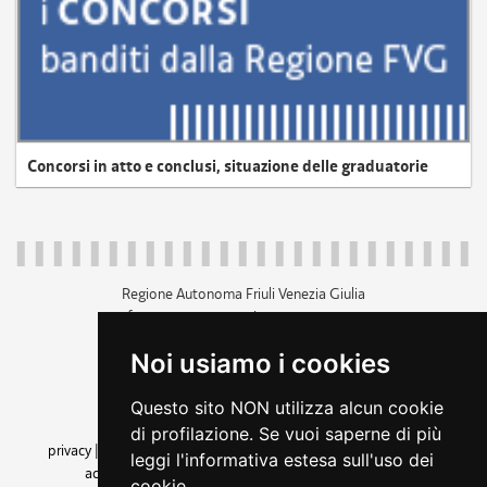
Concorsi in atto e conclusi, situazione delle graduatorie
Regione Autonoma Friuli Venezia Giulia
c.f. 80014930327; p.iva 00526040324
piazza Unità d'Italia 1 Trieste
Noi usiamo i cookies
+39 040 3771111
regione.friuliveneziagiulia@certregione.fvg.it
Questo sito NON utilizza alcun cookie
amministrazione trasparente
di profilazione. Se vuoi saperne di più
privacy
|
cookie
|
note legali
|
accessibilità
|
rss
|
dichiarazione di
leggi l'informativa estesa sull'uso dei
accessibilità
|
feedback
|
cambio preferenze cookie
cookie.