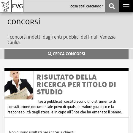
Togg
navi
Concorsi
i concorsi indetti dagli enti pubblici del Friuli Venezia
Giulia
CERCA CONCORSI
RISULTATO DELLA
RICERCA PER TITOLO DI
STUDIO
I testi pubblicati costituiscono uno strumento di
consultazione documentale privo di qualsiasi valore giuridico e la
responsabilità degli stessi è in capo all'Ente che ha emanato il bando.
Non ci sono risultati per i criteri richiesti.