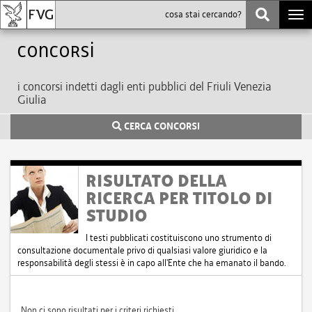
Togg
navi
Concorsi
i concorsi indetti dagli enti pubblici del Friuli Venezia
Giulia
CERCA CONCORSI
RISULTATO DELLA
RICERCA PER TITOLO DI
STUDIO
I testi pubblicati costituiscono uno strumento di
consultazione documentale privo di qualsiasi valore giuridico e la
responsabilità degli stessi è in capo all'Ente che ha emanato il bando.
Non ci sono risultati per i criteri richiesti.