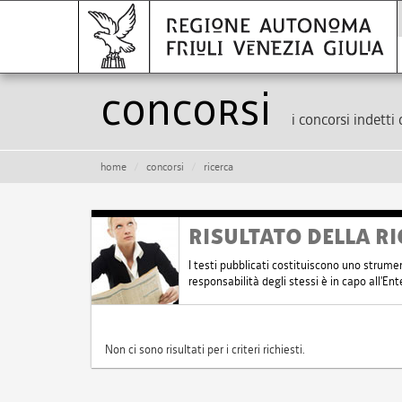
Concorsi
i concorsi indetti 
home
concorsi
ricerca
RISULTATO DELLA RI
I testi pubblicati costituiscono uno strume
responsabilità degli stessi è in capo all'E
Non ci sono risultati per i criteri richiesti.