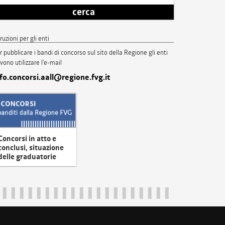
cerca
truzioni per gli enti
r pubblicare i bandi di concorso sul sito della Regione gli enti
vono utilizzare l'e-mail
nfo.concorsi.aall@regione.fvg.it
Concorsi in atto e
conclusi, situazione
delle graduatorie
uliveneziagiulia@certregione.fvg.it