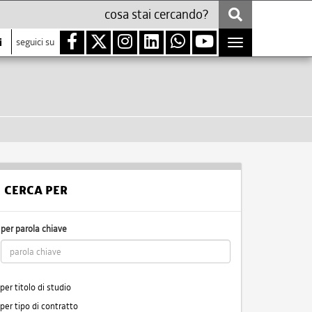
i
seguici su
Toggle
navigation
CERCA PER
per parola chiave
per titolo di studio
per tipo di contratto