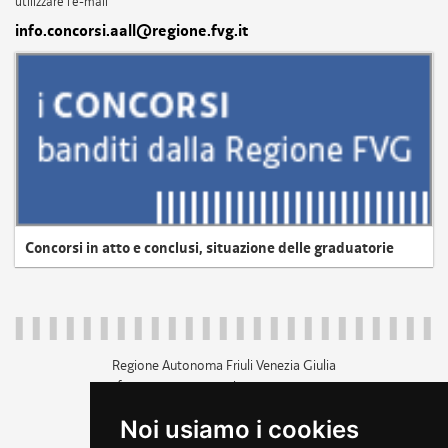
utilizzare l'e-mail
info.concorsi.aall@regione.fvg.it
Concorsi in atto e conclusi, situazione delle graduatorie
Regione Autonoma Friuli Venezia Giulia
c.f. 80014930327; p.iva 00526040324
piazza Unità d'Italia 1 Trieste
Noi usiamo i cookies
+39 040 3771111