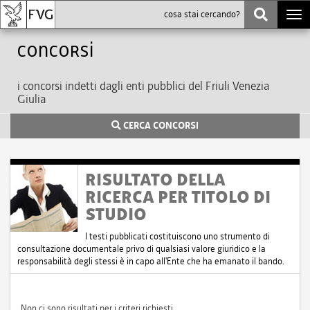
Togg
navi
Concorsi
i concorsi indetti dagli enti pubblici del Friuli Venezia
Giulia
CERCA CONCORSI
RISULTATO DELLA
RICERCA PER TITOLO DI
STUDIO
I testi pubblicati costituiscono uno strumento di
consultazione documentale privo di qualsiasi valore giuridico e la
responsabilità degli stessi è in capo all'Ente che ha emanato il bando.
Non ci sono risultati per i criteri richiesti.