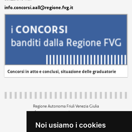
info.concorsi.aall@regione.fvg.it
Concorsi in atto e conclusi, situazione delle graduatorie
Regione Autonoma Friuli Venezia Giulia
c.f. 80014930327; p.iva 00526040324
piazza Unità d'Italia 1 Trieste
Noi usiamo i cookies
+39 040 3771111
regione.friuliveneziagiulia@certregione.fvg.it