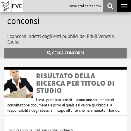
Togg
navi
Concorsi
i concorsi indetti dagli enti pubblici del Friuli Venezia
Giulia
CERCA CONCORSI
RISULTATO DELLA
RICERCA PER TITOLO DI
STUDIO
I testi pubblicati costituiscono uno strumento di
consultazione documentale privo di qualsiasi valore giuridico e la
responsabilità degli stessi è in capo all'Ente che ha emanato il bando.
Non ci sono risultati per i criteri richiesti.