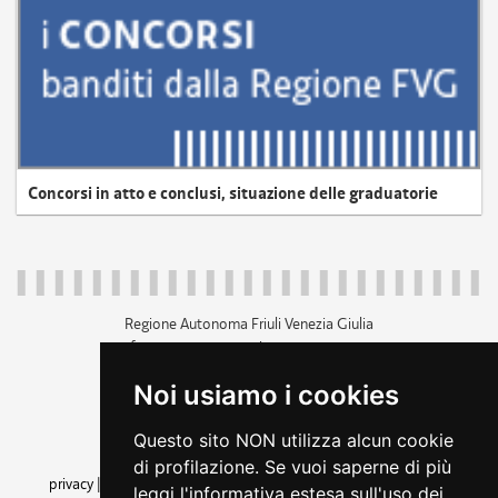
Concorsi in atto e conclusi, situazione delle graduatorie
Regione Autonoma Friuli Venezia Giulia
c.f. 80014930327; p.iva 00526040324
piazza Unità d'Italia 1 Trieste
Noi usiamo i cookies
+39 040 3771111
regione.friuliveneziagiulia@certregione.fvg.it
Questo sito NON utilizza alcun cookie
amministrazione trasparente
di profilazione. Se vuoi saperne di più
privacy
|
cookie
|
note legali
|
accessibilità
|
rss
|
dichiarazione di
leggi l'informativa estesa sull'uso dei