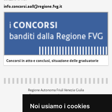
info.concorsi.aall@regione.fvg.it
Concorsi in atto e conclusi, situazione delle graduatorie
Regione Autonoma Friuli Venezia Giulia
c.f. 80014930327; p.iva 00526040324
piazza Unità d'Italia 1 Trieste
Noi usiamo i cookies
+39 040 3771111
regione.friuliveneziagiulia@certregione.fvg.it