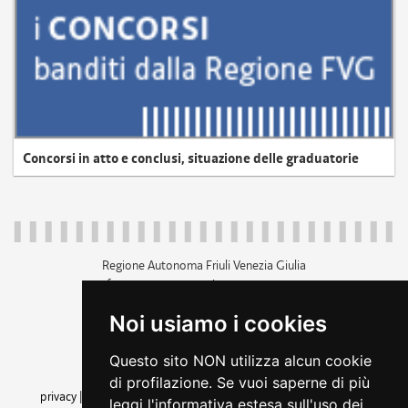
Concorsi in atto e conclusi, situazione delle graduatorie
Regione Autonoma Friuli Venezia Giulia
c.f. 80014930327; p.iva 00526040324
piazza Unità d'Italia 1 Trieste
Noi usiamo i cookies
+39 040 3771111
regione.friuliveneziagiulia@certregione.fvg.it
Questo sito NON utilizza alcun cookie
amministrazione trasparente
di profilazione. Se vuoi saperne di più
privacy
|
cookie
|
note legali
|
accessibilità
|
rss
|
dichiarazione di
leggi l'informativa estesa sull'uso dei